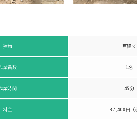
建物
戸建て
作業員数
1名
作業時間
45分
料金
37,400円